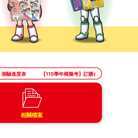
進度表
【115學年模擬考】訂購合約書(6月定案版)
相關檔案