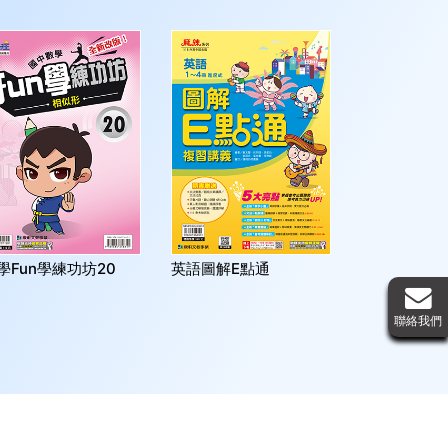
學Fun學練功坊20
英語圖解E點通
數學易點通
聯絡我們