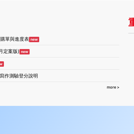
_訂購單與進度表
new
月定案版)
new
w
寫作測驗登分說明
more >